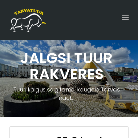
Togg
JALGSI TUUR
RAKVERES
Tuuri käigus selgitame, kaugele Tarvas
näeb.