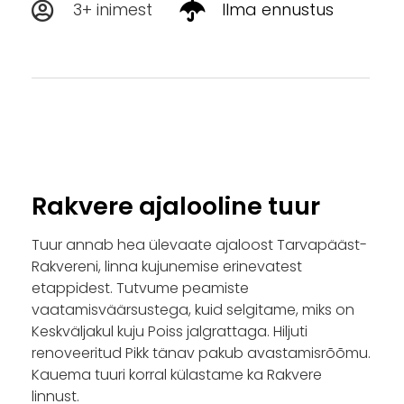
3+ inimest
Ilma ennustus
Rakvere ajalooline tuur
Tuur annab hea ülevaate ajaloost Tarvapääst-
Rakvereni, linna kujunemise erinevatest
etappidest. Tutvume peamiste
vaatamisväärsustega, kuid selgitame, miks on
Keskväljakul kuju Poiss jalgrattaga. Hiljuti
renoveeritud Pikk tänav pakub avastamisrõõmu.
Kauema tuuri korral külastame ka Rakvere
linnust.