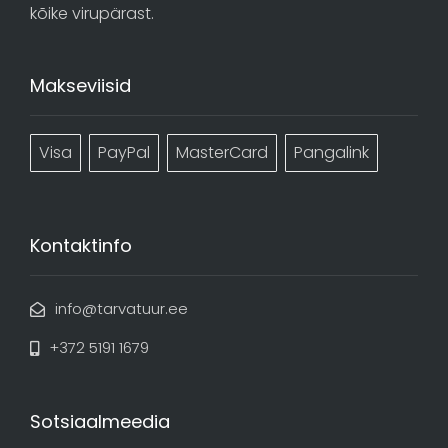
kõike virupärast.
Makseviisid
Visa
PayPal
MasterCard
Pangalink
Kontaktinfo
info@tarvatuur.ee
+372 5191 1679
Sotsiaalmeedia