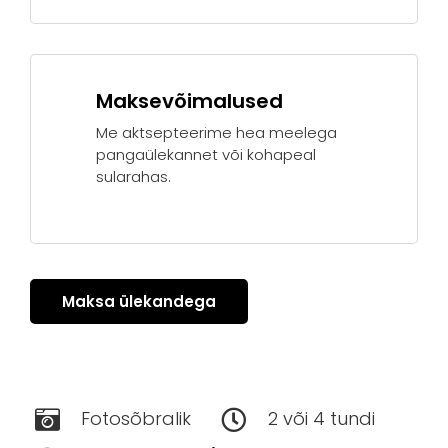
Maksevõimalused
Me aktsepteerime hea meelega
pangaülekannet või kohapeal
sularahas.
Maksa ülekandega
Fotosõbralik
2 või 4 tundi