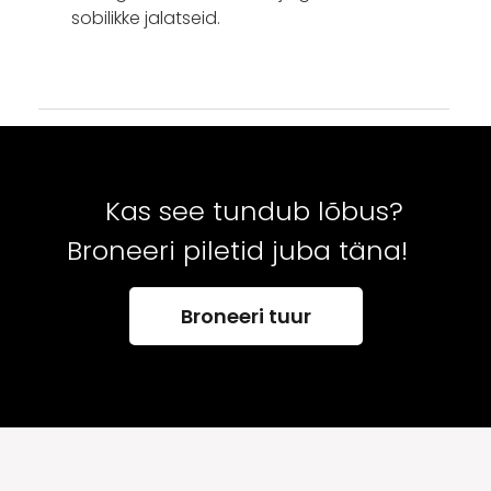
sobilikke jalatseid.
Kas see tundub lõbus?
Broneeri piletid juba täna!
Broneeri tuur