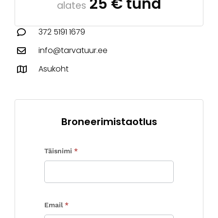
25 € tund
alates
372 5191 1679
info@tarvatuur.ee
Asukoht
Broneerimistaotlus
Tellimusvorm
Täisnimi
*
Email
*