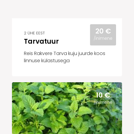
20 €
2 ÜHE EEST
/inimene
Tarvatuur
Reis Rakvere Tarva kuju juurde koos
linnuse külastusega
10 €
/inimene