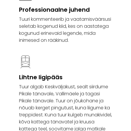
Professionaalne juhend
Tuuri kommenteerib ja vaatamisväärsusi
seletab kogenud kiid, kes on aastatega
kogunud erinevaid legende, mida
inimesed on rääkinud.
Lihtne ligipääs
Tuur algab Keskväljakust, sealt siirdume
Pikale tänavale, Vallimäele ja tagasi
Pikale tänavale. Tuur on jõukohane ja
nõuab kerget pingutust, kuna liigume ka
treppidest. Kuna tuur kulgeb munakividel,
kõva kattega tänavatel ja kruusa
kattega teel, soovitame jalga matkale