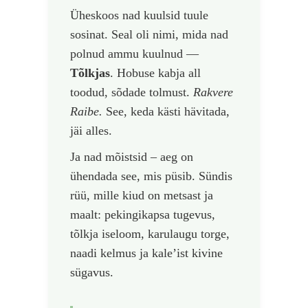
Üheskoos nad kuulsid tuule
sosinat. Seal oli nimi, mida nad
polnud ammu kuulnud —
Tõlkjas
. Hobuse kabja all
toodud, sõdade tolmust.
Rakvere
Raibe.
See, keda kästi hävitada,
jäi alles.
Ja nad mõistsid – aeg on
ühendada see, mis püsib. Sündis
rüü, mille kiud on metsast ja
maalt: pekingikapsa tugevus,
tõlkja iseloom, karulaugu torge,
naadi kelmus ja kale’ist kivine
sügavus.