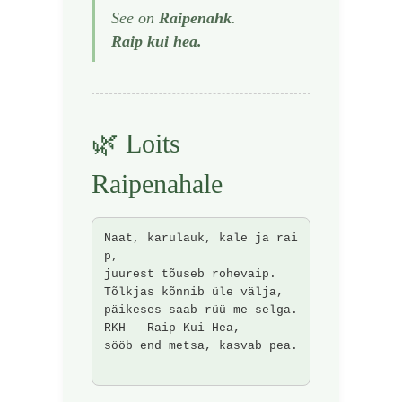
See on
Raipenahk
.
Raip kui hea.
🌿 Loits
Raipenahale
Naat, karulauk, kale ja rai
p,  

juurest tõuseb rohevaip.  

Tõlkjas kõnnib üle välja,  

päikeses saab rüü me selga.  

RKH – Raip Kui Hea,  

sööb end metsa, kasvab pea.
