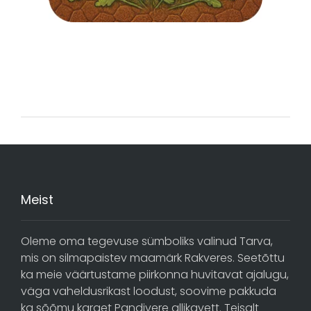
Meist
Oleme oma tegevuse sümboliks valinud Tarva,
mis on silmapaistev maamärk Rakveres. Seetõttu
ka meie väärtustame piirkonna huvitavat ajalugu,
väga vaheldusrikast loodust, soovime pakkuda
ka sõõmu karget Pandivere allikavett. Teisalt